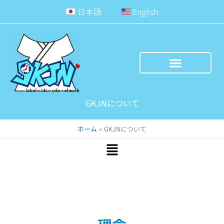
内
日本語
English
容
を
ス
キ
ッ
プ
GKJNについて
ホーム
GKJNについて
Main
Menu