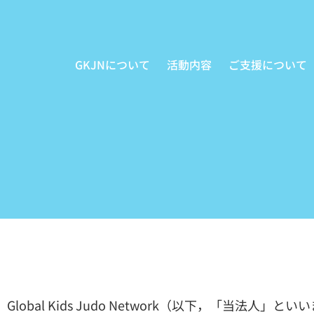
内
容
を
GKJNについて
活動内容
ご支援について
ス
キ
ッ
プ
Global Kids Judo Network（以下，「当