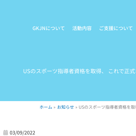
内
容
を
GKJNについて
活動内容
ご支援について
ス
キ
ッ
プ
USのスポーツ指導者資格を取得、 これで正
ホーム
お知らせ
USのスポーツ指導者資格を取
03/09/2022