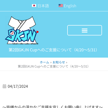
内
日本語
English
容
を
ス
キ
ッ
プ
第2回GKJN Cupへのご支援について（4/20～5/31）
ホーム
お知らせ
第2回GKJN Cupへのご支援について（4/20～5/31）
04/17/2024
〜皆様からの温かなご支援を宜しくお願い申し上げます〜