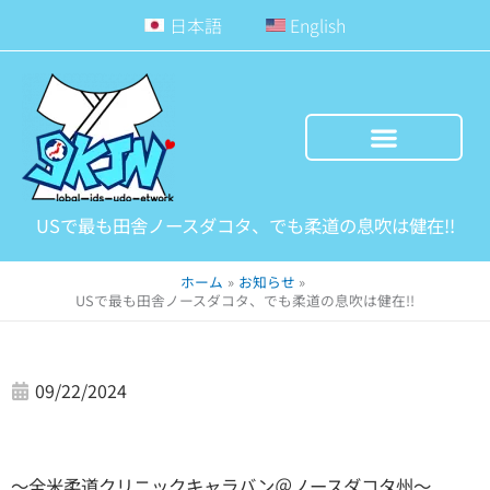
内
日本語
English
容
を
ス
キ
ッ
プ
USで最も田舎ノースダコタ、でも柔道の息吹は健在!!
ホーム
お知らせ
USで最も田舎ノースダコタ、でも柔道の息吹は健在!!
09/22/2024
〜全米柔道クリニックキャラバン＠ノースダコタ州〜