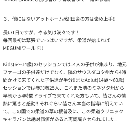
３．他にはないアットホーム感!!田舎の方は褒め上手!!
長い1日ですが、やる気は満々です!!
毎回最初は緊張でいっぱいですが、柔道が始まれば
MEGUMIワールド!!
Kids(6〜14歳)のセッションでは14人の子供が集まり、地元
ファーゴの子供達だけでなく、隣のサウスダコタ州から4時
間かけて来てくれた子供達が半分!!またAdlut(14歳〜60歳)
セッションでは参加者25人、これまた隣のミネソタ州から
早朝から4時間ドライブで来てくれた方もいて、皆さんの情
熱に驚きと感動!! それぐらい皆さん本当の指導に飢えてい
て、この国での柔道の草の根普及に、この柔道クリニック
キャラバンは絶対価値があると再認識させられました。