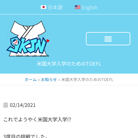
内
日本語
English
容
を
ス
キ
ッ
プ
米国大学入学のためのTOEFL
ホーム
お知らせ
米国大学入学のためのTOEFL
02/14/2021
これでようやく米国大学入学!?
3度目の挑戦でした。