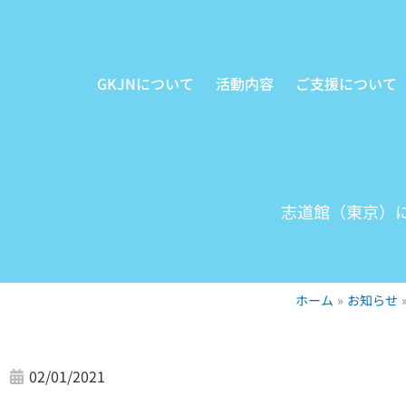
内
容
を
GKJNについて
活動内容
ご支援について
ス
キ
ッ
プ
志道館（東京）に
ホーム
お知らせ
02/01/2021