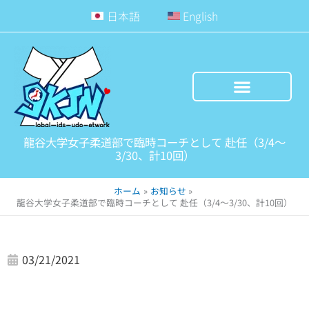
内
日本語
English
容
を
ス
キ
ッ
プ
龍谷大学女子柔道部で臨時コーチとして 赴任（3/4～
3/30、計10回）
ホーム
お知らせ
龍谷大学女子柔道部で臨時コーチとして 赴任（3/4～3/30、計10回）
03/21/2021