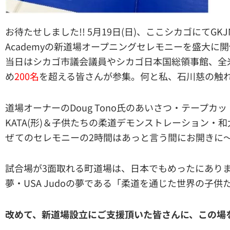
お待たせしました!! 5月19日(日)、ここシカゴにてGKJN
Academyの新道場オープニングセレモニーを盛大に開
当日はシカゴ市議会議員やシカゴ日本国総領事館、全米
め
200名
を超える皆さんが参集。何と私、石川慈の触れ
道場オーナーのDoug Tono氏のあいさつ・テープ
KATA(形)＆子供たちの柔道デモンストレーション・
ぜてのセレモニーの2時間はあっと言う間にお開きに～
試合場が3面取れる町道場は、日本でもめったにあり
夢・USA Judoの夢である「柔道を通じた世界の子供
改めて、新道場設立にご支援頂いた皆さんに、この場