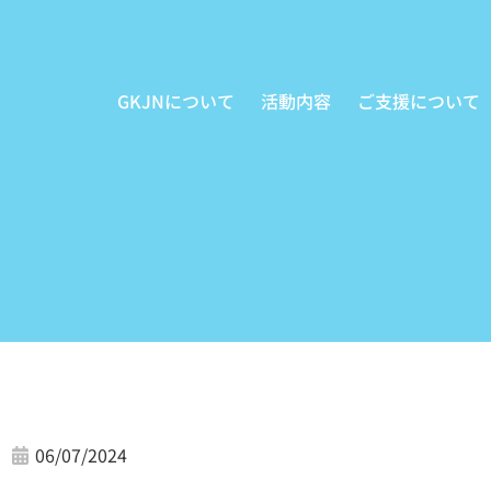
内
容
を
GKJNについて
活動内容
ご支援について
ス
キ
ッ
プ
06/07/2024